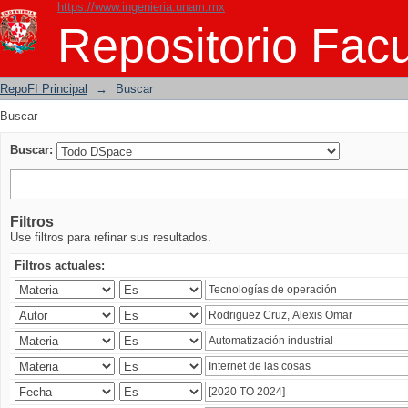
https://www.ingenieria.unam.mx
Buscar
Repositorio Facu
RepoFI Principal
→
Buscar
Buscar
Buscar:
Filtros
Use filtros para refinar sus resultados.
Filtros actuales: