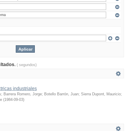
ultados.
( segundos)
tricas industriales
s
;
Barrera Romero, Jorge
;
Botello Barrón, Juan
;
Sierra Dupont, Mauricio
;
ue
(
1984-09-03
)