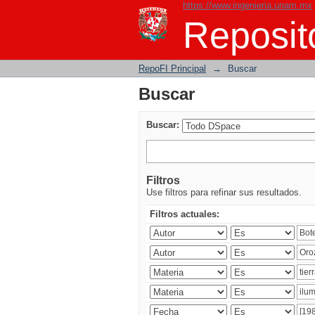
https://www.ingenieria.unam.mx
Buscar
Reposito
RepoFI Principal
→
Buscar
Buscar
Buscar:
Filtros
Use filtros para refinar sus resultados.
Filtros actuales: