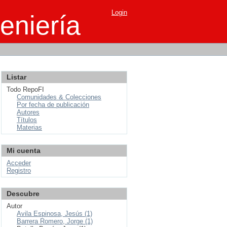
Login
eniería
Listar
Todo RepoFI
Comunidades & Colecciones
Por fecha de publicación
Autores
Títulos
Materias
Mi cuenta
Acceder
Registro
Descubre
Autor
Avila Espinosa, Jesús (1)
Barrera Romero, Jorge (1)