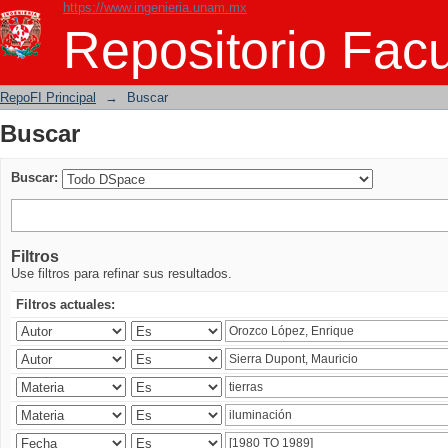
https://www.ingenieria.unam.mx
Buscar
Repositorio Facu
RepoFI Principal
→
Buscar
Buscar
Buscar:
Filtros
Use filtros para refinar sus resultados.
Filtros actuales: