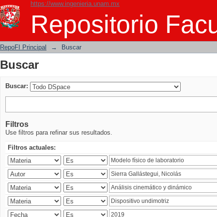
https://www.ingenieria.unam.mx
Buscar
Repositorio Facu
RepoFI Principal
→
Buscar
Buscar
Buscar:
Filtros
Use filtros para refinar sus resultados.
Filtros actuales: