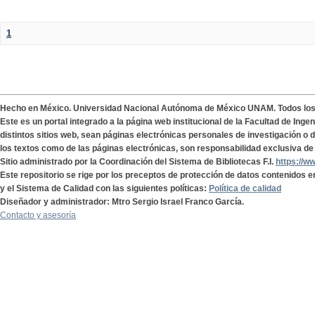
1
Hecho en México. Universidad Nacional Autónoma de México UNAM. Todos lo
Este es un portal integrado a la página web institucional de la Facultad de Ing
distintos sitios web, sean páginas electrónicas personales de investigación o de
los textos como de las páginas electrónicas, son responsabilidad exclusiva de 
Sitio administrado por la Coordinación del Sistema de Bibliotecas F.I.
https://w
Este repositorio se rige por los preceptos de protección de datos contenidos e
y el Sistema de Calidad con las siguientes políticas:
Política de calidad
Diseñador y administrador: Mtro Sergio Israel Franco García.
Contacto y asesoría