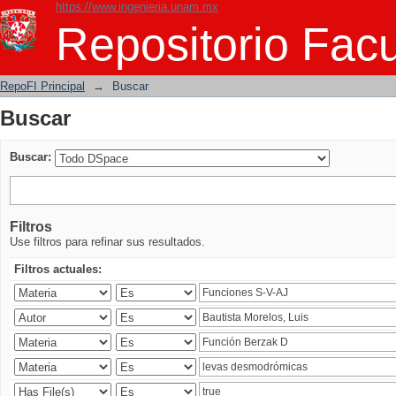
https://www.ingenieria.unam.mx
Buscar
Repositorio Facu
RepoFI Principal
→
Buscar
Buscar
Buscar:
Filtros
Use filtros para refinar sus resultados.
Filtros actuales: