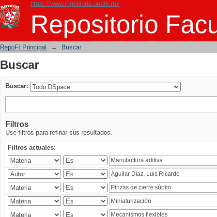
https://www.ingenieria.unam.mx
Buscar
Repositorio Facu
RepoFI Principal
→
Buscar
Buscar
Buscar:
Filtros
Use filtros para refinar sus resultados.
Filtros actuales: