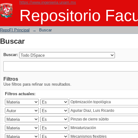
https://www.ingenieria.unam.mx
Buscar
Repositorio Facu
RepoFI Principal
→
Buscar
Buscar
Buscar:
Filtros
Use filtros para refinar sus resultados.
Filtros actuales: