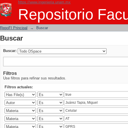
https://www.ingenieria.unam.mx
Buscar
Repositorio Facu
RepoFI Principal
→
Buscar
Buscar
Buscar:
Filtros
Use filtros para refinar sus resultados.
Filtros actuales: