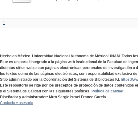
1
Hecho en México. Universidad Nacional Autónoma de México UNAM. Todos lo
Este es un portal integrado a la página web institucional de la Facultad de Ing
distintos sitios web, sean páginas electrónicas personales de investigación o de
los textos como de las páginas electrónicas, son responsabilidad exclusiva de 
Sitio administrado por la Coordinación del Sistema de Bibliotecas F.I.
https://w
Este repositorio se rige por los preceptos de protección de datos contenidos e
y el Sistema de Calidad con las siguientes políticas:
Política de calidad
Diseñador y administrador: Mtro Sergio Israel Franco García.
Contacto y asesoría