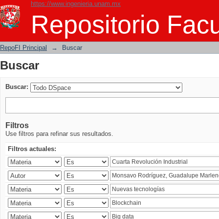
https://www.ingenieria.unam.mx
Buscar
Repositorio Facu
RepoFI Principal
→
Buscar
Buscar
Buscar:
Filtros
Use filtros para refinar sus resultados.
Filtros actuales: