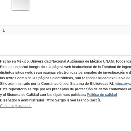
1
Hecho en México. Universidad Nacional Autónoma de México UNAM. Todos lo
Este es un portal integrado a la página web institucional de la Facultad de Ing
distintos sitios web, sean páginas electrónicas personales de investigación o de
los textos como de las páginas electrónicas, son responsabilidad exclusiva de 
Sitio administrado por la Coordinación del Sistema de Bibliotecas F.I.
https://w
Este repositorio se rige por los preceptos de protección de datos contenidos e
y el Sistema de Calidad con las siguientes políticas:
Política de calidad
Diseñador y administrador: Mtro Sergio Israel Franco García.
Contacto y asesoría