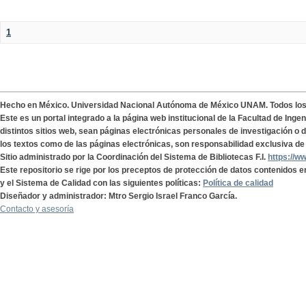
1
Hecho en México. Universidad Nacional Autónoma de México UNAM. Todos lo
Este es un portal integrado a la página web institucional de la Facultad de Ing
distintos sitios web, sean páginas electrónicas personales de investigación o de
los textos como de las páginas electrónicas, son responsabilidad exclusiva de 
Sitio administrado por la Coordinación del Sistema de Bibliotecas F.I.
https://w
Este repositorio se rige por los preceptos de protección de datos contenidos e
y el Sistema de Calidad con las siguientes políticas:
Política de calidad
Diseñador y administrador: Mtro Sergio Israel Franco García.
Contacto y asesoría