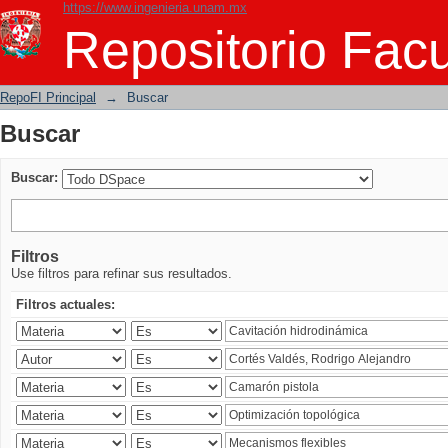
https://www.ingenieria.unam.mx
Buscar
Repositorio Facu
RepoFI Principal
→
Buscar
Buscar
Buscar:
Filtros
Use filtros para refinar sus resultados.
Filtros actuales: