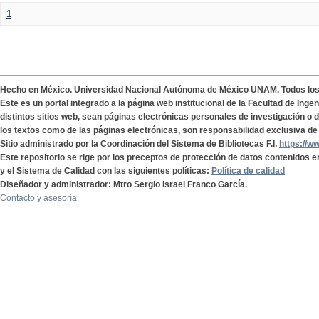
1
Hecho en México. Universidad Nacional Autónoma de México UNAM. Todos lo
Este es un portal integrado a la página web institucional de la Facultad de Ing
distintos sitios web, sean páginas electrónicas personales de investigación o de
los textos como de las páginas electrónicas, son responsabilidad exclusiva de 
Sitio administrado por la Coordinación del Sistema de Bibliotecas F.I.
https://w
Este repositorio se rige por los preceptos de protección de datos contenidos e
y el Sistema de Calidad con las siguientes políticas:
Política de calidad
Diseñador y administrador: Mtro Sergio Israel Franco García.
Contacto y asesoría