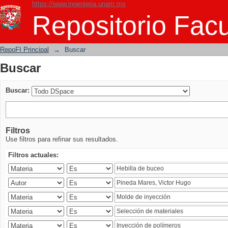
https://www.ingenieria.unam.mx
Buscar
Repositorio Facu
RepoFI Principal
→
Buscar
Buscar
Buscar:
Filtros
Use filtros para refinar sus resultados.
Filtros actuales: