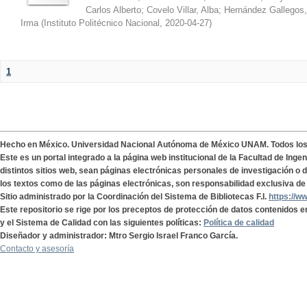
Carlos Alberto
;
Covelo Villar, Alba
;
Hernández Gallegos,
Irma
(
Instituto Politécnico Nacional
,
2020-04-27
)
1
Hecho en México. Universidad Nacional Autónoma de México UNAM. Todos lo
Este es un portal integrado a la página web institucional de la Facultad de Ing
distintos sitios web, sean páginas electrónicas personales de investigación o de
los textos como de las páginas electrónicas, son responsabilidad exclusiva de 
Sitio administrado por la Coordinación del Sistema de Bibliotecas F.I.
https://w
Este repositorio se rige por los preceptos de protección de datos contenidos e
y el Sistema de Calidad con las siguientes políticas:
Política de calidad
Diseñador y administrador: Mtro Sergio Israel Franco García.
Contacto y asesoría