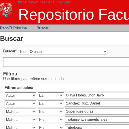
https://www.ingenieria.unam.mx
Buscar
Repositorio Facu
RepoFI Principal
→
Buscar
Buscar
Buscar:
Filtros
Use filtros para refinar sus resultados.
Filtros actuales: