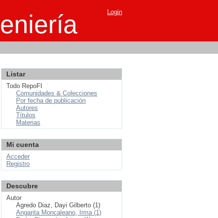
Login
eniería
Listar
Todo RepoFI
Comunidades & Colecciones
Por fecha de publicación
Autores
Títulos
Materias
Mi cuenta
Acceder
Registro
Descubre
Autor
Agredo Diaz, Dayi Gilberto (1)
Angarita Moncaleano, Irma (1)