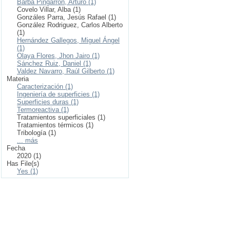
Barba Pingarrón, Arturo (1)
Covelo Villar, Alba (1)
Gonzáles Parra, Jesús Rafael (1)
González Rodriguez, Carlos Alberto
(1)
Hernández Gallegos, Miguel Ángel
(1)
Olaya Flores, Jhon Jairo (1)
Sánchez Ruiz, Daniel (1)
Valdez Navarro, Raúl Gilberto (1)
Materia
Caracterización (1)
Ingeniería de superficies (1)
Superficies duras (1)
Termoreactiva (1)
Tratamientos superficiales (1)
Tratamientos térmicos (1)
Tribología (1)
... más
Fecha
2020 (1)
Has File(s)
Yes (1)