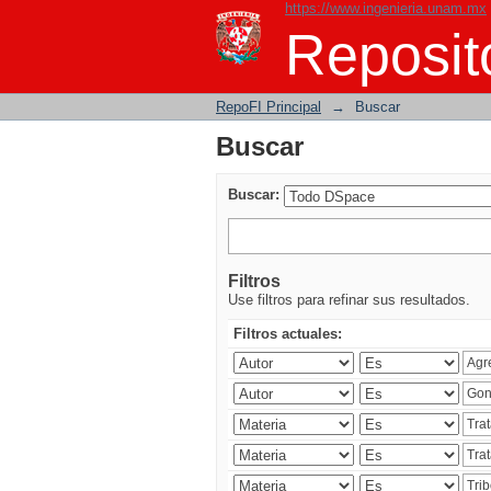
https://www.ingenieria.unam.mx
Buscar
Reposito
RepoFI Principal
→
Buscar
Buscar
Buscar:
Filtros
Use filtros para refinar sus resultados.
Filtros actuales: