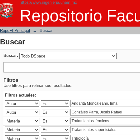
https://www.ingenieria.unam.mx
Buscar
Repositorio Facu
RepoFI Principal
→
Buscar
Buscar
Buscar:
Filtros
Use filtros para refinar sus resultados.
Filtros actuales: