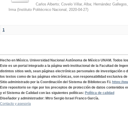
Carlos Alberto
;
Covelo Villar, Alba
;
Hernández Gallegos,
Irma
(
Instituto Politécnico Nacional
,
2020-04-27
)
1
Hecho en México. Universidad Nacional Autónoma de México UNAM. Todos lo
Este es un portal integrado a la página web institucional de la Facultad de Ing
distintos sitios web, sean páginas electrónicas personales de investigación o de
los textos como de las páginas electrónicas, son responsabilidad exclusiva de 
Sitio administrado por la Coordinación del Sistema de Bibliotecas F.I.
https://w
Este repositorio se rige por los preceptos de protección de datos contenidos e
y el Sistema de Calidad con las siguientes políticas:
Política de calidad
Diseñador y administrador: Mtro Sergio Israel Franco García.
Contacto y asesoría