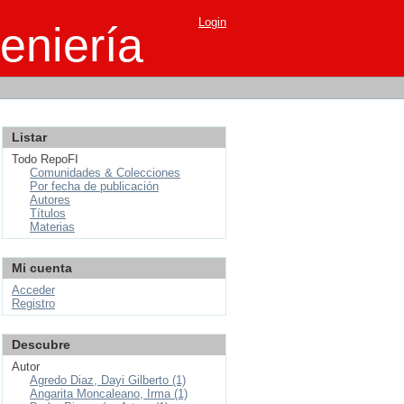
Login
eniería
Listar
Todo RepoFI
Comunidades & Colecciones
Por fecha de publicación
Autores
Títulos
Materias
Mi cuenta
Acceder
Registro
Descubre
Autor
Agredo Diaz, Dayi Gilberto (1)
Angarita Moncaleano, Irma (1)