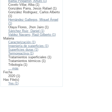
Barba Pingarrón, Arturo (1)
Covelo Villar, Alba (1)
Gonzáles Parra, Jesús Rafael (1)
González Rodriguez, Carlos Alberto
(1)
Hernández Gallegos, Miguel Ángel
(1)
Olaya Flores, Jhon Jairo (1)
Sánchez Ruiz, Daniel (1)
Valdez Navarro, Raúl Gilberto (1)
Materia
Caracterización (1)
Ingeniería de superficies (1)
Superficies duras (1)
Termoreactiva (1)
Tratamientos superficiales (1)
Tratamientos térmicos (1)
Tribología (1)
... más
Fecha
2020 (1)
Has File(s)
Yes (1)