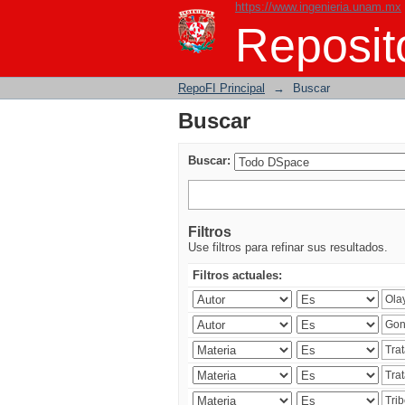
https://www.ingenieria.unam.mx
Buscar
Reposito
RepoFI Principal
→
Buscar
Buscar
Buscar:
Filtros
Use filtros para refinar sus resultados.
Filtros actuales: