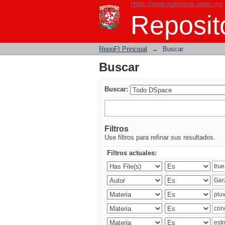
https://www.ingenieria.unam.mx
Buscar
Reposito
RepoFI Principal
→
Buscar
Buscar
Buscar:
Filtros
Use filtros para refinar sus resultados.
Filtros actuales: