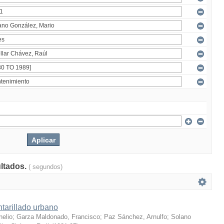
ultados.
( segundos)
tarillado urbano
nelio
;
Garza Maldonado, Francisco
;
Paz Sánchez, Arnulfo
;
Solano