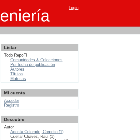
Login
eniería
Listar
Todo RepoFI
Comunidades & Colecciones
Por fecha de publicación
Autores
Títulos
Materias
Mi cuenta
Acceder
Registro
Descubre
Autor
Acosta Colorado, Cornelio (1)
Cuellar Chávez, Raúl (1)