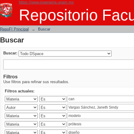
https://www.ingenieria.unam.mx
Buscar
Repositorio Facu
RepoFI Principal
→
Buscar
Buscar
Buscar:
Filtros
Use filtros para refinar sus resultados.
Filtros actuales: