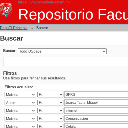
https://www.ingenieria.unam.mx
Buscar
Repositorio Facu
RepoFI Principal
→
Buscar
Buscar
Buscar:
Filtros
Use filtros para refinar sus resultados.
Filtros actuales: