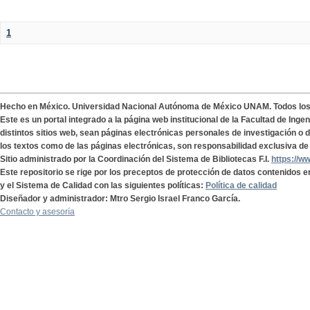
1
Hecho en México. Universidad Nacional Autónoma de México UNAM. Todos lo
Este es un portal integrado a la página web institucional de la Facultad de Ing
distintos sitios web, sean páginas electrónicas personales de investigación o de
los textos como de las páginas electrónicas, son responsabilidad exclusiva de 
Sitio administrado por la Coordinación del Sistema de Bibliotecas F.I.
https://w
Este repositorio se rige por los preceptos de protección de datos contenidos e
y el Sistema de Calidad con las siguientes políticas:
Política de calidad
Diseñador y administrador: Mtro Sergio Israel Franco García.
Contacto y asesoría