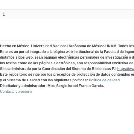
1
Hecho en México. Universidad Nacional Autónoma de México UNAM. Todos lo
Este es un portal integrado a la página web institucional de la Facultad de Ing
distintos sitios web, sean páginas electrónicas personales de investigación o de
los textos como de las páginas electrónicas, son responsabilidad exclusiva de 
Sitio administrado por la Coordinación del Sistema de Bibliotecas F.I.
https://w
Este repositorio se rige por los preceptos de protección de datos contenidos e
y el Sistema de Calidad con las siguientes políticas:
Política de calidad
Diseñador y administrador: Mtro Sergio Israel Franco García.
Contacto y asesoría