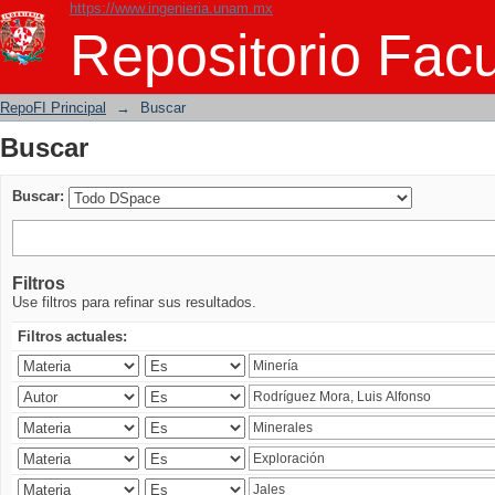
https://www.ingenieria.unam.mx
Buscar
Repositorio Facu
RepoFI Principal
→
Buscar
Buscar
Buscar:
Filtros
Use filtros para refinar sus resultados.
Filtros actuales: