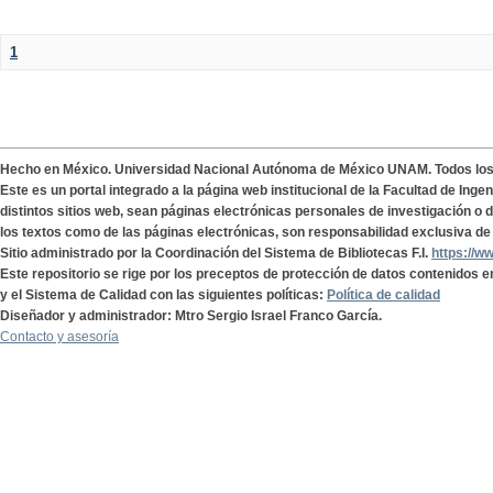
1
Hecho en México. Universidad Nacional Autónoma de México UNAM. Todos lo
Este es un portal integrado a la página web institucional de la Facultad de Ing
distintos sitios web, sean páginas electrónicas personales de investigación o de
los textos como de las páginas electrónicas, son responsabilidad exclusiva de 
Sitio administrado por la Coordinación del Sistema de Bibliotecas F.I.
https://w
Este repositorio se rige por los preceptos de protección de datos contenidos e
y el Sistema de Calidad con las siguientes políticas:
Política de calidad
Diseñador y administrador: Mtro Sergio Israel Franco García.
Contacto y asesoría