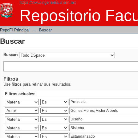
https://www.ingenieria.unam.mx
Buscar
Repositorio Facu
RepoFI Principal
→
Buscar
Buscar
Buscar:
Filtros
Use filtros para refinar sus resultados.
Filtros actuales: