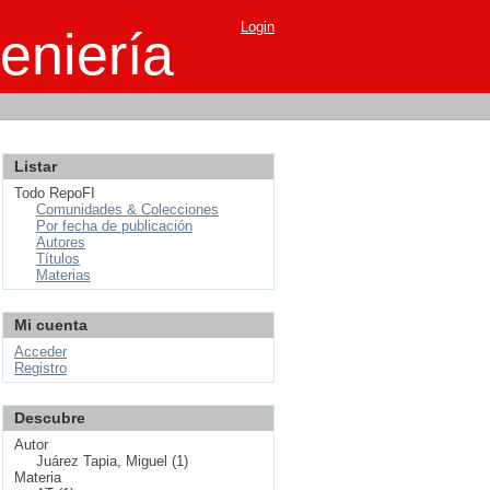
Login
eniería
Listar
Todo RepoFI
Comunidades & Colecciones
Por fecha de publicación
Autores
Títulos
Materias
Mi cuenta
Acceder
Registro
Descubre
Autor
Juárez Tapia, Miguel (1)
Materia