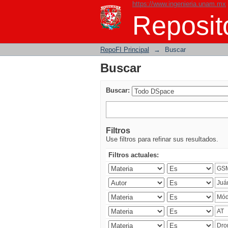
https://www.ingenieria.unam.mx
Buscar
Reposito
RepoFI Principal
→
Buscar
Buscar
Buscar:
Filtros
Use filtros para refinar sus resultados.
Filtros actuales: