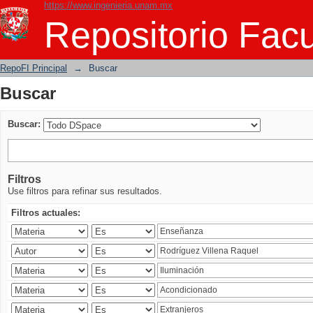
https://www.ingenieria.unam.mx
Buscar
Repositorio Facu
RepoFI Principal
→
Buscar
Buscar
Buscar:
Filtros
Use filtros para refinar sus resultados.
Filtros actuales: