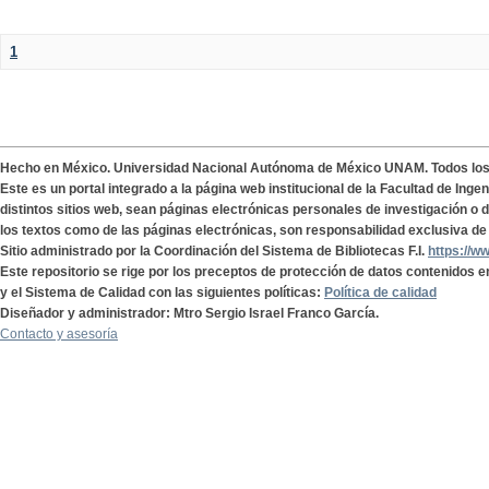
1
Hecho en México. Universidad Nacional Autónoma de México UNAM. Todos lo
Este es un portal integrado a la página web institucional de la Facultad de Ing
distintos sitios web, sean páginas electrónicas personales de investigación o de
los textos como de las páginas electrónicas, son responsabilidad exclusiva de 
Sitio administrado por la Coordinación del Sistema de Bibliotecas F.I.
https://w
Este repositorio se rige por los preceptos de protección de datos contenidos e
y el Sistema de Calidad con las siguientes políticas:
Política de calidad
Diseñador y administrador: Mtro Sergio Israel Franco García.
Contacto y asesoría