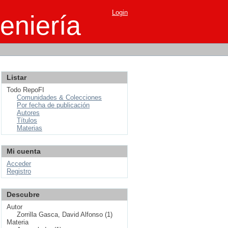
Login
eniería
Listar
Todo RepoFI
Comunidades & Colecciones
Por fecha de publicación
Autores
Títulos
Materias
Mi cuenta
Acceder
Registro
Descubre
Autor
Zorrilla Gasca, David Alfonso (1)
Materia