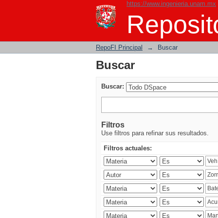
https://www.ingenieria.unam.mx
Buscar
Reposito
RepoFI Principal
→
Buscar
Buscar
Buscar:
Filtros
Use filtros para refinar sus resultados.
Filtros actuales: