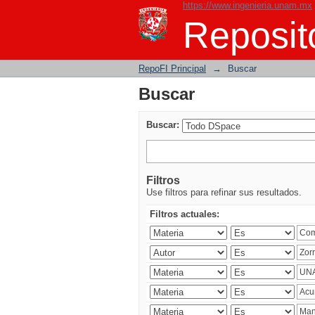
https://www.ingenieria.unam.mx
Buscar
Reposito
RepoFI Principal
→
Buscar
Buscar
Buscar:
Filtros
Use filtros para refinar sus resultados.
Filtros actuales: