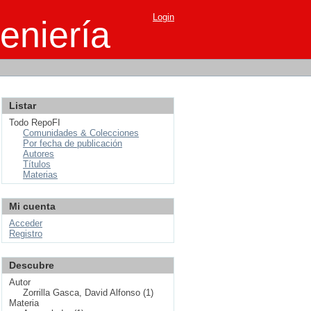
Login
eniería
Listar
Todo RepoFI
Comunidades & Colecciones
Por fecha de publicación
Autores
Títulos
Materias
Mi cuenta
Acceder
Registro
Descubre
Autor
Zorrilla Gasca, David Alfonso (1)
Materia