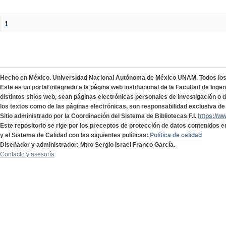
1
Hecho en México. Universidad Nacional Autónoma de México UNAM. Todos lo
Este es un portal integrado a la página web institucional de la Facultad de Ing
distintos sitios web, sean páginas electrónicas personales de investigación o de
los textos como de las páginas electrónicas, son responsabilidad exclusiva de 
Sitio administrado por la Coordinación del Sistema de Bibliotecas F.I.
https://w
Este repositorio se rige por los preceptos de protección de datos contenidos e
y el Sistema de Calidad con las siguientes políticas:
Política de calidad
Diseñador y administrador: Mtro Sergio Israel Franco García.
Contacto y asesoría