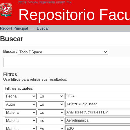
https://www.ingenieria.unam.mx
Buscar
Repositorio Facu
RepoFI Principal
→
Buscar
Buscar
Buscar:
Filtros
Use filtros para refinar sus resultados.
Filtros actuales: