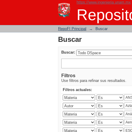
https://www.ingenieria.unam.mx
Buscar
Reposito
RepoFI Principal
→
Buscar
Buscar
Buscar:
Filtros
Use filtros para refinar sus resultados.
Filtros actuales: