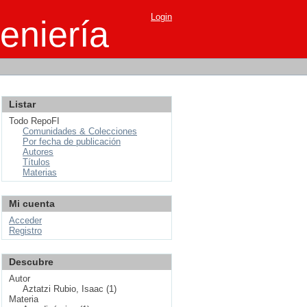
Login
eniería
Listar
Todo RepoFI
Comunidades & Colecciones
Por fecha de publicación
Autores
Títulos
Materias
Mi cuenta
Acceder
Registro
Descubre
Autor
Aztatzi Rubio, Isaac (1)
Materia