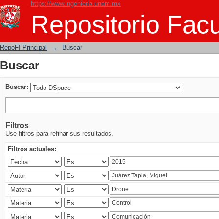
https://www.ingenieria.unam.mx
Buscar
Repositorio Facu
RepoFI Principal
→
Buscar
Buscar
Buscar:
Filtros
Use filtros para refinar sus resultados.
Filtros actuales: