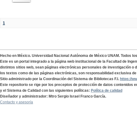
1
Hecho en México. Universidad Nacional Autónoma de México UNAM. Todos lo
Este es un portal integrado a la página web institucional de la Facultad de Ing
distintos sitios web, sean páginas electrónicas personales de investigación o de
los textos como de las páginas electrónicas, son responsabilidad exclusiva de 
Sitio administrado por la Coordinación del Sistema de Bibliotecas F.I.
https://w
Este repositorio se rige por los preceptos de protección de datos contenidos e
y el Sistema de Calidad con las siguientes políticas:
Política de calidad
Diseñador y administrador: Mtro Sergio Israel Franco García.
Contacto y asesoría