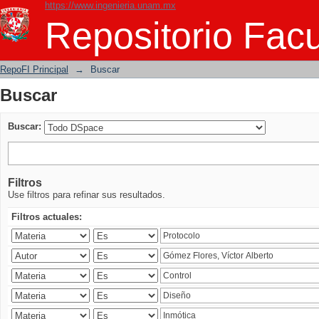
https://www.ingenieria.unam.mx
Buscar
Repositorio Facu
RepoFI Principal
→
Buscar
Buscar
Buscar:
Filtros
Use filtros para refinar sus resultados.
Filtros actuales: