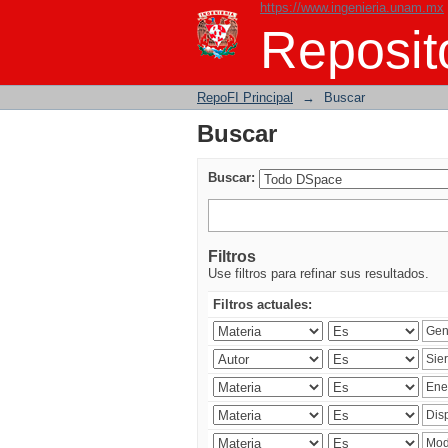
https://www.ingenieria.unam.mx
Buscar
Reposito
RepoFI Principal
→
Buscar
Buscar
Buscar:
Filtros
Use filtros para refinar sus resultados.
Filtros actuales: