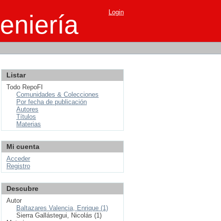
Login
eniería
Listar
Todo RepoFI
Comunidades & Colecciones
Por fecha de publicación
Autores
Títulos
Materias
Mi cuenta
Acceder
Registro
Descubre
Autor
Baltazares Valencia, Enrique (1)
Sierra Gallástegui, Nicolás (1)