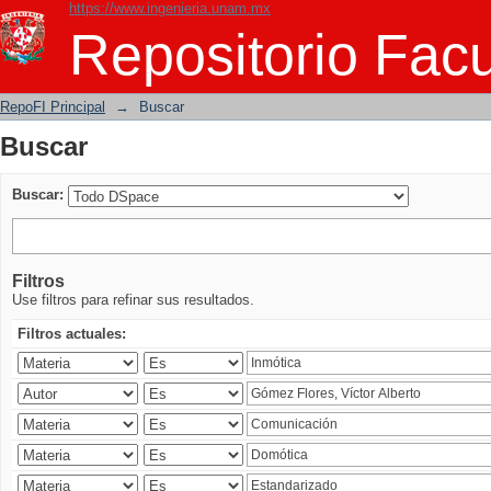
https://www.ingenieria.unam.mx
Buscar
Repositorio Facu
RepoFI Principal
→
Buscar
Buscar
Buscar:
Filtros
Use filtros para refinar sus resultados.
Filtros actuales: