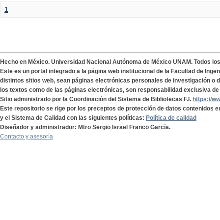
1
Hecho en México. Universidad Nacional Autónoma de México UNAM. Todos lo
Este es un portal integrado a la página web institucional de la Facultad de Ing
distintos sitios web, sean páginas electrónicas personales de investigación o de
los textos como de las páginas electrónicas, son responsabilidad exclusiva de 
Sitio administrado por la Coordinación del Sistema de Bibliotecas F.I.
https://w
Este repositorio se rige por los preceptos de protección de datos contenidos e
y el Sistema de Calidad con las siguientes políticas:
Política de calidad
Diseñador y administrador: Mtro Sergio Israel Franco García.
Contacto y asesoría