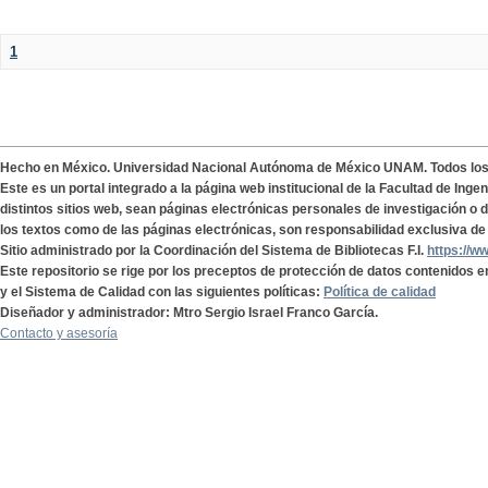
1
Hecho en México. Universidad Nacional Autónoma de México UNAM. Todos lo
Este es un portal integrado a la página web institucional de la Facultad de Ing
distintos sitios web, sean páginas electrónicas personales de investigación o de
los textos como de las páginas electrónicas, son responsabilidad exclusiva de 
Sitio administrado por la Coordinación del Sistema de Bibliotecas F.I.
https://w
Este repositorio se rige por los preceptos de protección de datos contenidos e
y el Sistema de Calidad con las siguientes políticas:
Política de calidad
Diseñador y administrador: Mtro Sergio Israel Franco García.
Contacto y asesoría