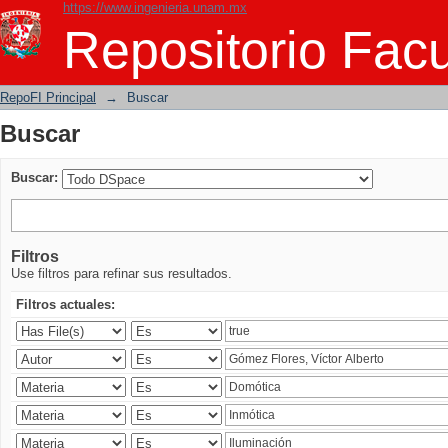
https://www.ingenieria.unam.mx
Buscar
Repositorio Facu
RepoFI Principal
→
Buscar
Buscar
Buscar:
Filtros
Use filtros para refinar sus resultados.
Filtros actuales: