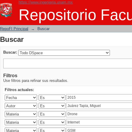
https://www.ingenieria.unam.mx
Buscar
Repositorio Facu
RepoFI Principal
→
Buscar
Buscar
Buscar:
Filtros
Use filtros para refinar sus resultados.
Filtros actuales: