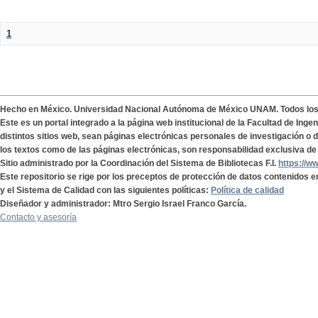
1
Hecho en México. Universidad Nacional Autónoma de México UNAM. Todos lo
Este es un portal integrado a la página web institucional de la Facultad de Ing
distintos sitios web, sean páginas electrónicas personales de investigación o de
los textos como de las páginas electrónicas, son responsabilidad exclusiva de 
Sitio administrado por la Coordinación del Sistema de Bibliotecas F.I.
https://w
Este repositorio se rige por los preceptos de protección de datos contenidos e
y el Sistema de Calidad con las siguientes políticas:
Política de calidad
Diseñador y administrador: Mtro Sergio Israel Franco García.
Contacto y asesoría