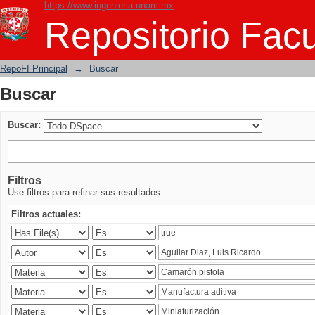
https://www.ingenieria.unam.mx
Buscar
Repositorio Facu
RepoFI Principal
→
Buscar
Buscar
Buscar:
Filtros
Use filtros para refinar sus resultados.
Filtros actuales: