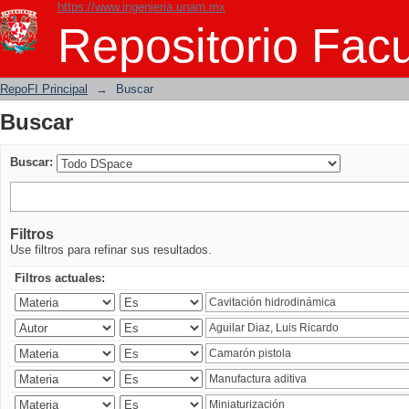
https://www.ingenieria.unam.mx
Buscar
Repositorio Facu
RepoFI Principal
→
Buscar
Buscar
Buscar:
Filtros
Use filtros para refinar sus resultados.
Filtros actuales: