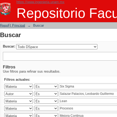
https://www.ingenieria.unam.mx
Buscar
Repositorio Facu
RepoFI Principal
→
Buscar
Buscar
Buscar:
Filtros
Use filtros para refinar sus resultados.
Filtros actuales: