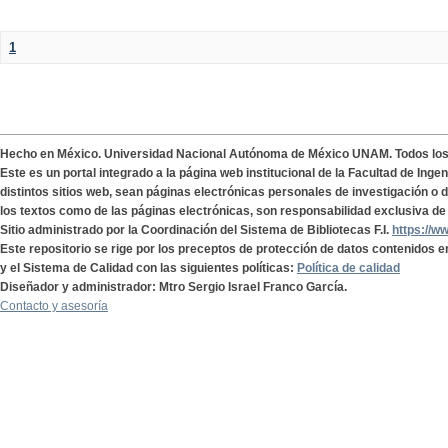
1
Hecho en México. Universidad Nacional Autónoma de México UNAM. Todos lo
Este es un portal integrado a la página web institucional de la Facultad de Ing
distintos sitios web, sean páginas electrónicas personales de investigación o de
los textos como de las páginas electrónicas, son responsabilidad exclusiva de 
Sitio administrado por la Coordinación del Sistema de Bibliotecas F.I.
https://w
Este repositorio se rige por los preceptos de protección de datos contenidos e
y el Sistema de Calidad con las siguientes políticas:
Política de calidad
Diseñador y administrador: Mtro Sergio Israel Franco García.
Contacto y asesoría