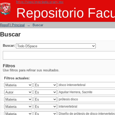
https://www.ingenieria.unam.mx
Buscar
Repositorio Facu
RepoFI Principal
→
Buscar
Buscar
Buscar:
Filtros
Use filtros para refinar sus resultados.
Filtros actuales: