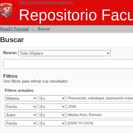
https://www.ingenieria.unam.mx
Buscar
Repositorio Facu
RepoFI Principal
→
Buscar
Buscar
Buscar:
Filtros
Use filtros para refinar sus resultados.
Filtros actuales: