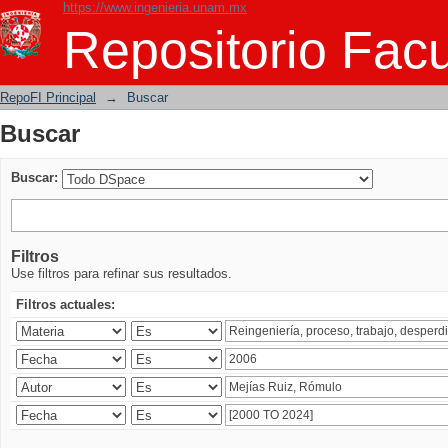
https://www.ingenieria.unam.mx
Buscar
Repositorio Facu
RepoFI Principal
→
Buscar
Buscar
Buscar:
Filtros
Use filtros para refinar sus resultados.
Filtros actuales: