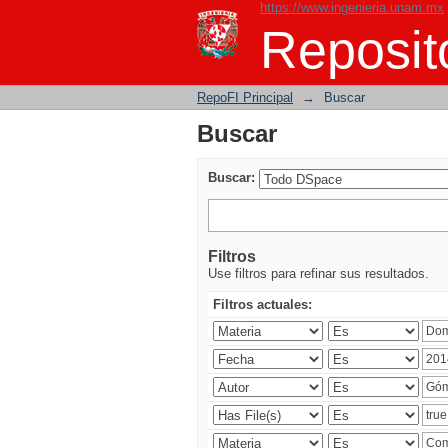
https://www.ingenieria.unam.mx
Buscar
Reposito
RepoFI Principal
→
Buscar
Buscar
Buscar:
Filtros
Use filtros para refinar sus resultados.
Filtros actuales: