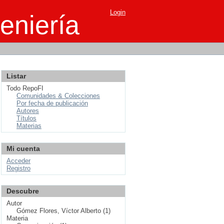
Login
eniería
Listar
Todo RepoFI
Comunidades & Colecciones
Por fecha de publicación
Autores
Títulos
Materias
Mi cuenta
Acceder
Registro
Descubre
Autor
Gómez Flores, Víctor Alberto (1)
Materia