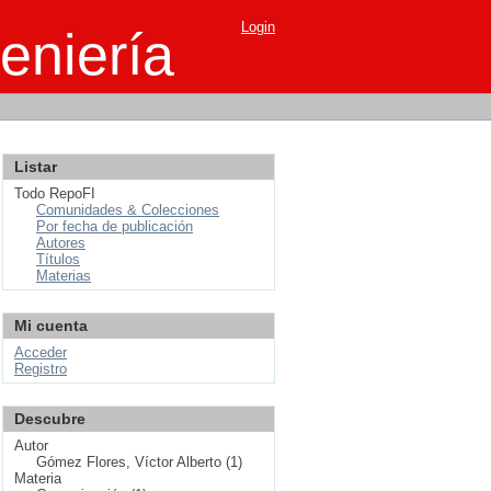
Login
eniería
Listar
Todo RepoFI
Comunidades & Colecciones
Por fecha de publicación
Autores
Títulos
Materias
Mi cuenta
Acceder
Registro
Descubre
Autor
Gómez Flores, Víctor Alberto (1)
Materia