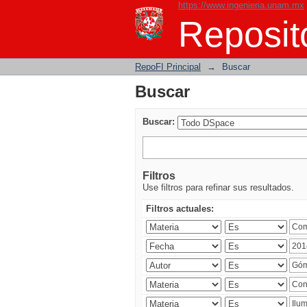
https://www.ingenieria.unam.mx
Buscar
Reposito
RepoFI Principal
→
Buscar
Buscar
Buscar:
Filtros
Use filtros para refinar sus resultados.
Filtros actuales: