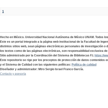
1
Hecho en México. Universidad Nacional Autónoma de México UNAM. Todos lo
Este es un portal integrado a la página web institucional de la Facultad de Ing
distintos sitios web, sean páginas electrónicas personales de investigación o de
los textos como de las páginas electrónicas, son responsabilidad exclusiva de 
Sitio administrado por la Coordinación del Sistema de Bibliotecas F.I.
https://w
Este repositorio se rige por los preceptos de protección de datos contenidos e
y el Sistema de Calidad con las siguientes políticas:
Política de calidad
Diseñador y administrador: Mtro Sergio Israel Franco García.
Contacto y asesoría