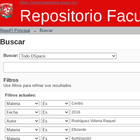
https://www.ingenieria.unam.mx
Buscar
Repositorio Facu
RepoFI Principal
→
Buscar
Buscar
Buscar:
Filtros
Use filtros para refinar sus resultados.
Filtros actuales: