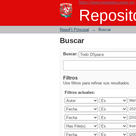
https://www.ingenieria.unam.mx
Buscar
Reposito
RepoFI Principal
→
Buscar
Buscar
Buscar:
Filtros
Use filtros para refinar sus resultados.
Filtros actuales: