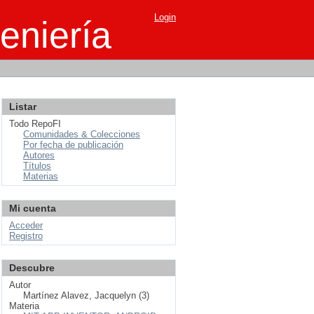
Login
eniería
Listar
Todo RepoFI
Comunidades & Colecciones
Por fecha de publicación
Autores
Títulos
Materias
Mi cuenta
Acceder
Registro
Descubre
Autor
Martínez Alavez, Jacquelyn (3)
Materia