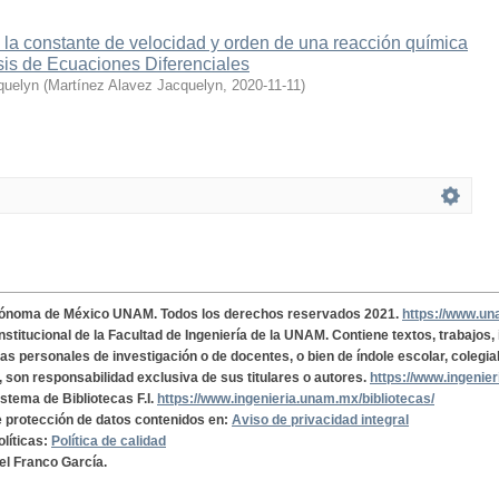
 la constante de velocidad y orden de una reacción química
isis de Ecuaciones Diferenciales
quelyn
(
Martínez Alavez Jacquelyn
,
2020-11-11
)
tónoma de México UNAM. Todos los derechos reservados 2021.
https://www.u
institucional de la Facultad de Ingeniería de la UNAM. Contiene textos, trabajos
cas personales de investigación o de docentes, o bien de índole escolar, colegia
, son responsabilidad exclusiva de sus titulares o autores.
https://www.ingenie
istema de Bibliotecas F.I.
https://www.ingenieria.unam.mx/bibliotecas/
de protección de datos contenidos en:
Aviso de privacidad integral
olíticas:
Política de calidad
el Franco García.