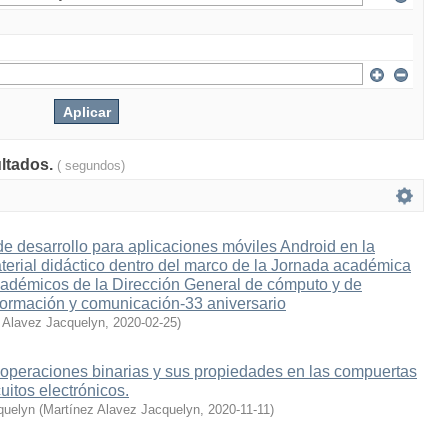
ultados.
( segundos)
e desarrollo para aplicaciones móviles Android en la
terial didáctico dentro del marco de la Jornada académica
cadémicos de la Dirección General de cómputo y de
formación y comunicación-33 aniversario
z Alavez Jacquelyn
,
2020-02-25
)
s operaciones binarias y sus propiedades en las compuertas
cuitos electrónicos.
quelyn
(
Martínez Alavez Jacquelyn
,
2020-11-11
)