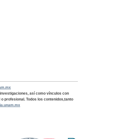
nam.mx
, investigaciones, así como vínculos con
l o profesional. Todos los contenidos,tanto
ria.unam.mx