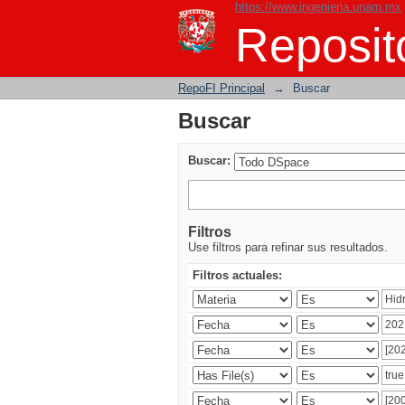
https://www.ingenieria.unam.mx
Buscar
Reposito
RepoFI Principal
→
Buscar
Buscar
Buscar:
Filtros
Use filtros para refinar sus resultados.
Filtros actuales: