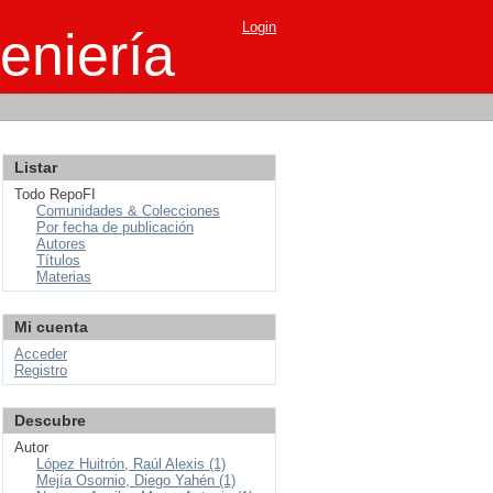
Login
eniería
Listar
Todo RepoFI
Comunidades & Colecciones
Por fecha de publicación
Autores
Títulos
Materias
Mi cuenta
Acceder
Registro
Descubre
Autor
López Huitrón, Raúl Alexis (1)
Mejía Osornio, Diego Yahén (1)