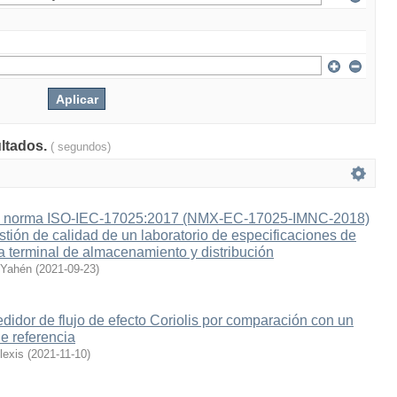
ultados.
( segundos)
 la norma ISO-IEC-17025:2017 (NMX-EC-17025-IMNC-2018)
stión de calidad de un laboratorio de especificaciones de
na terminal de almacenamiento y distribución
 Yahén
(
2021-09-23
)
didor de flujo de efecto Coriolis por comparación con un
de referencia
lexis
(
2021-11-10
)