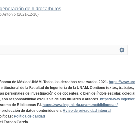
generación de hidrocarburos
o Antonio
(
2021-12-10
)
tónoma de México UNAM. Todos los derechos reservados 2021.
https://www.u
institucional de la Facultad de Ingeniería de la UNAM. Contiene textos, trabajos
cas personales de investigación o de docentes, o bien de índole escolar, colegia
, son responsabilidad exclusiva de sus titulares o autores.
https://www.ingenie
istema de Bibliotecas F.I.
https://www.ingenieria.unam.mx/bibliotecas/
de protección de datos contenidos en:
Aviso de privacidad integral
olíticas:
Política de calidad
el Franco García.