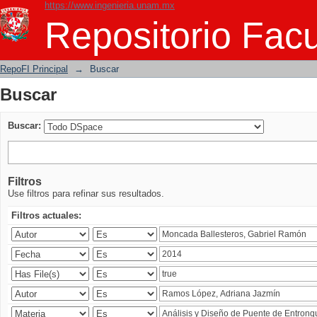
https://www.ingenieria.unam.mx
Buscar
Repositorio Facu
RepoFI Principal
→
Buscar
Buscar
Buscar:
Filtros
Use filtros para refinar sus resultados.
Filtros actuales: