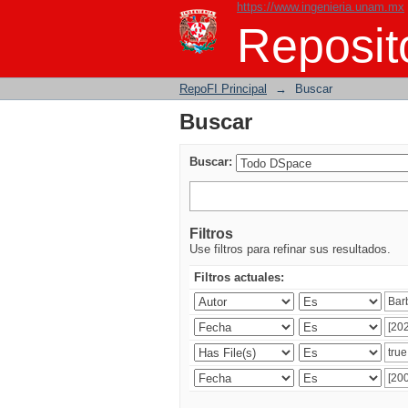
https://www.ingenieria.unam.mx
Buscar
Reposito
RepoFI Principal
→
Buscar
Buscar
Buscar:
Filtros
Use filtros para refinar sus resultados.
Filtros actuales: