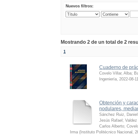
Nuevos filtros:
Mostrando 2 de un total de 2 res
1
Cuaderno de práct
Covelo Villar, Alba
;
Ba
Ingeniería
,
2022-08-1
Obtención y carac
nodulares, median
Sánchez Ruiz, Daniel
Jesús Rafael
;
Valdez 
Carlos Alberto
;
Covelo
Irma
(
Instituto Politécnico Nacional
,
2