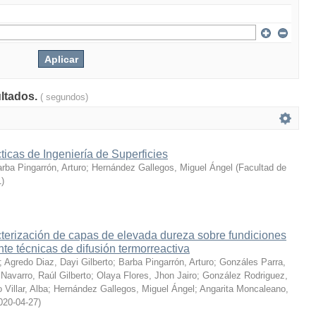
ultados.
( segundos)
icas de Ingeniería de Superficies
rba Pingarrón, Arturo
;
Hernández Gallegos, Miguel Ángel
(
Facultad de
1
)
terización de capas de elevada dureza sobre fundiciones
te técnicas de difusión termorreactiva
;
Agredo Diaz, Dayi Gilberto
;
Barba Pingarrón, Arturo
;
Gonzáles Parra,
Navarro, Raúl Gilberto
;
Olaya Flores, Jhon Jairo
;
González Rodriguez,
 Villar, Alba
;
Hernández Gallegos, Miguel Ángel
;
Angarita Moncaleano,
020-04-27
)