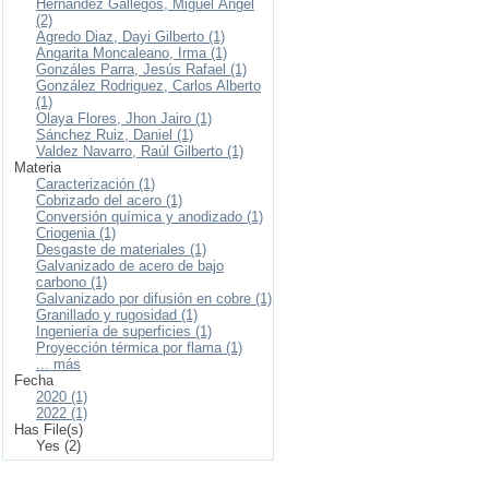
Hernández Gallegos, Miguel Ángel
(2)
Agredo Diaz, Dayi Gilberto (1)
Angarita Moncaleano, Irma (1)
Gonzáles Parra, Jesús Rafael (1)
González Rodriguez, Carlos Alberto
(1)
Olaya Flores, Jhon Jairo (1)
Sánchez Ruiz, Daniel (1)
Valdez Navarro, Raúl Gilberto (1)
Materia
Caracterización (1)
Cobrizado del acero (1)
Conversión química y anodizado (1)
Criogenia (1)
Desgaste de materiales (1)
Galvanizado de acero de bajo
carbono (1)
Galvanizado por difusión en cobre (1)
Granillado y rugosidad (1)
Ingeniería de superficies (1)
Proyección térmica por flama (1)
... más
Fecha
2020 (1)
2022 (1)
Has File(s)
Yes (2)