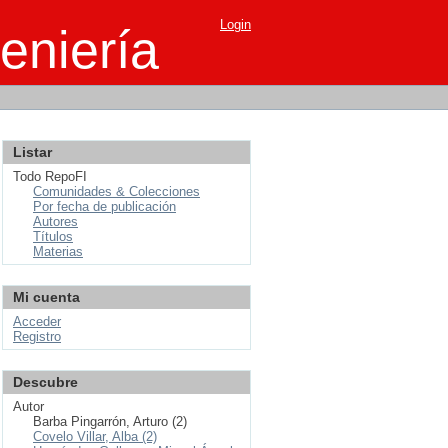
Login
eniería
Listar
Todo RepoFI
Comunidades & Colecciones
Por fecha de publicación
Autores
Títulos
Materias
Mi cuenta
Acceder
Registro
Descubre
Autor
Barba Pingarrón, Arturo (2)
Covelo Villar, Alba (2)