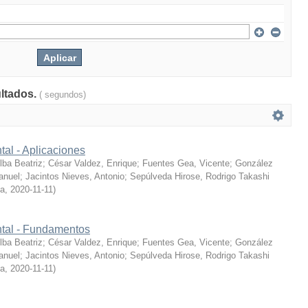
ultados.
( segundos)
tal - Aplicaciones
ba Beatriz
;
César Valdez, Enrique
;
Fuentes Gea, Vicente
;
González
anuel
;
Jacintos Nieves, Antonio
;
Sepúlveda Hirose, Rodrigo Takashi
ía
,
2020-11-11
)
ntal - Fundamentos
ba Beatriz
;
César Valdez, Enrique
;
Fuentes Gea, Vicente
;
González
anuel
;
Jacintos Nieves, Antonio
;
Sepúlveda Hirose, Rodrigo Takashi
ía
,
2020-11-11
)