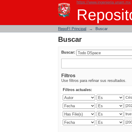
https://www.ingenieria.unam.mx
Buscar
Reposito
RepoFI Principal
→
Buscar
Buscar
Buscar:
Filtros
Use filtros para refinar sus resultados.
Filtros actuales: