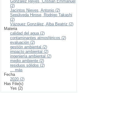
González Reyes, Cristian Emmanuel
(2)
Jacintos Nieves, Antonio (2)
Sepúlveda Hirose, Rodrigo Takashi
(2)
Vázquez González, Alba Beatriz (2)
Materia
calidad del agua (2)
contaminantes atmosféricos (2)
evaluación (2)
gestión ambiental (2)
impacto ambiental (2)
ingeniería ambiental (2)
medio ambiente (2)
residuos sólidos (2)
... más
Fecha
2020 (2)
Has File(s)
Yes (2)