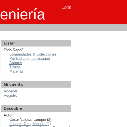
Login
eniería
Listar
Todo RepoFI
Comunidades & Colecciones
Por fecha de publicación
Autores
Títulos
Materias
Mi cuenta
Acceder
Registro
Descubre
Autor
César Valdez, Enrique (2)
Fuentes Gea, Vicente (2)