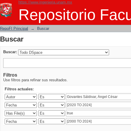
https://www.ingenieria.unam.mx
Buscar
Repositorio Facu
RepoFI Principal
→
Buscar
Buscar
Buscar:
Filtros
Use filtros para refinar sus resultados.
Filtros actuales: