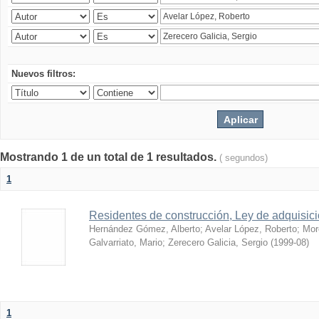
Nuevos filtros:
Mostrando 1 de un total de 1 resultados.
( segundos)
1
Residentes de construcción, Ley de adquisic
Hernández Gómez, Alberto
;
Avelar López, Roberto
;
Mor
Galvarriato, Mario
;
Zerecero Galicia, Sergio
(
1999-08
)
1