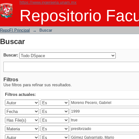
https://www.ingenieria.unam.mx
Buscar
Repositorio Facu
RepoFI Principal
→
Buscar
Buscar
Buscar:
Filtros
Use filtros para refinar sus resultados.
Filtros actuales: