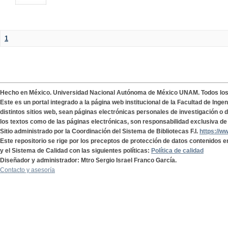
1
Hecho en México. Universidad Nacional Autónoma de México UNAM. Todos lo
Este es un portal integrado a la página web institucional de la Facultad de Ing
distintos sitios web, sean páginas electrónicas personales de investigación o de
los textos como de las páginas electrónicas, son responsabilidad exclusiva de 
Sitio administrado por la Coordinación del Sistema de Bibliotecas F.I.
https://w
Este repositorio se rige por los preceptos de protección de datos contenidos e
y el Sistema de Calidad con las siguientes políticas:
Política de calidad
Diseñador y administrador: Mtro Sergio Israel Franco García.
Contacto y asesoría