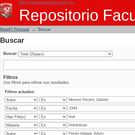
https://www.ingenieria.unam.mx
Buscar
Repositorio Facu
RepoFI Principal
→
Buscar
Buscar
Buscar:
Filtros
Use filtros para refinar sus resultados.
Filtros actuales: