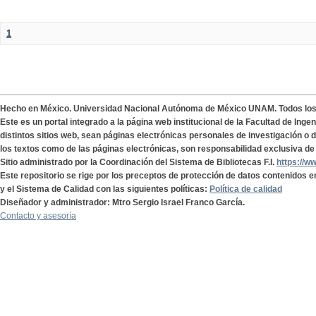
1
Hecho en México. Universidad Nacional Autónoma de México UNAM. Todos lo
Este es un portal integrado a la página web institucional de la Facultad de Ing
distintos sitios web, sean páginas electrónicas personales de investigación o de
los textos como de las páginas electrónicas, son responsabilidad exclusiva de 
Sitio administrado por la Coordinación del Sistema de Bibliotecas F.I.
https://w
Este repositorio se rige por los preceptos de protección de datos contenidos e
y el Sistema de Calidad con las siguientes políticas:
Política de calidad
Diseñador y administrador: Mtro Sergio Israel Franco García.
Contacto y asesoría