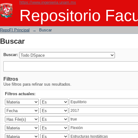
https://www.ingenieria.unam.mx
Buscar
Repositorio Facu
RepoFI Principal
→
Buscar
Buscar
Buscar:
Filtros
Use filtros para refinar sus resultados.
Filtros actuales: